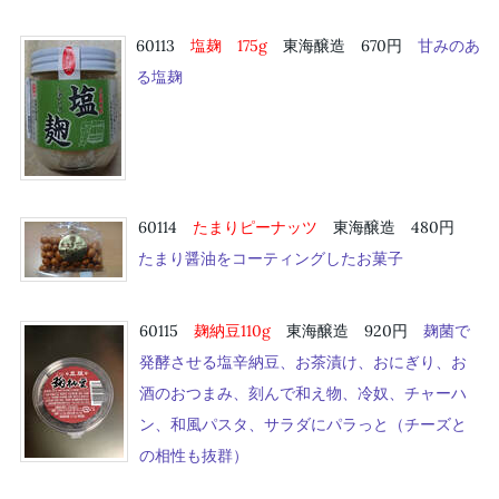
60113
塩麹 175
g
東海醸造 670円
甘みのあ
る塩麹
60114
たまりピーナッツ
東海醸造 480円
たまり醤油をコーティングしたお菓子
60115
麹納豆110g
東海醸造 920円
麹菌で
発酵させる塩辛納豆、お茶漬け、おにぎり、お
酒のおつまみ、刻んで和え物、冷奴、チャーハ
ン、和風パスタ、サラダにパラっと（チーズと
の相性も抜群）