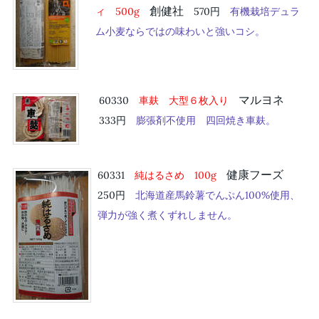
創健社
ィ 500
g
570円
有機栽培デュラ
ム小麦ならではの味わいと強いコシ。
マルヨネ
60330
車麸 大型６枚入り
333円
膨張剤不使用 四回焼き車麸。
健康フーズ
60331
純はるさめ 100g
250円
北海道産馬鈴薯でんぷん100%使用、
弾力が強く煮くずれしません。