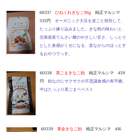
60337
ひねくれきなこ96g
純正マルシマ
335円
オーガニック大豆を皮ごと焙煎して、
たっぷり練り込みました。きな粉の味わいと、
北海道産てんさい糖のやさしい甘さ、しっとり
とした食感がくせになる、昔ながらのほっとす
るおやつでっす。
60338
黒ごまきなこ飴
純正マルシマ 459
円
飴なのにサクサクの不思議食感の有平糖。
中はたっぷり黒ごまペースト
60339
黄金きなこ飴
純正マルシマ 416