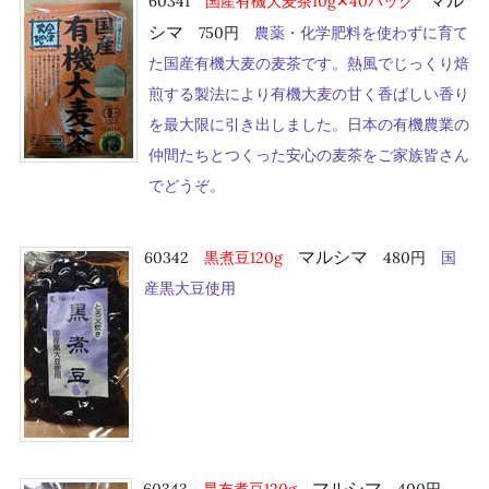
60341
国産有機大麦茶10g✕40パック
シマ
750円
農薬・化学肥料を使わずに育て
た国産有機大麦の麦茶です。熱風でじっくり焙
煎する製法により有機大麦の甘く香ばしい香り
を最大限に引き出しました。日本の有機農業の
仲間たちとつくった安心の麦茶をご家族皆さん
でどうぞ。
マルシマ
60342
黒煮豆120g
480円
国
産黒大豆使用
マルシマ
60343
昆布煮豆120g
400円