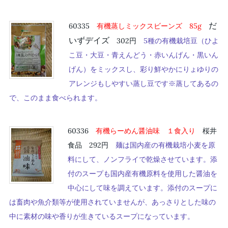
だ
60335
有機蒸しミックスビーンズ 85g
いずデイズ
302円
5種の有機栽培豆（ひよ
こ豆・大豆・青えんどう・赤いんげん・黒いん
げん）をミックスし、彩り鮮やかにりょゆりの
アレンジもしやすい蒸し豆です※蒸してあるの
で、このまま食べられます。
60336
有機らーめん醤油味 １食入り
桜井
食品 292円
麺は国内産の有機栽培小麦を原
料にして、ノンフライで乾燥させています。添
付のスープも国内産有機原料を使用した醤油を
中心にして味を調えています。添付のスープに
は畜肉や魚介類等が使用されていませんが、あっさりとした味の
中に素材の味や香りが生きているスープになっています。