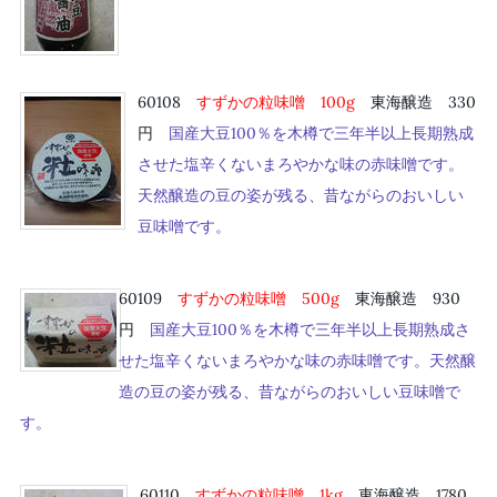
60108
すずかの粒味噌 10
0g
東海醸造 330
円
国産大豆100％を木樽で三年半以上長期熟成
させた塩辛くないまろやかな味の赤味噌です。
天然醸造の豆の姿が残る、昔ながらのおいしい
豆味噌です。
60109
すずかの粒味噌 50
0g
東海醸造 930
円
国産大豆100％を木樽で三年半以上長期熟成さ
せた塩辛くないまろやかな味の赤味噌です。天然醸
造の豆の姿が残る、昔ながらのおいしい豆味噌で
す。
60110
すずかの粒味噌 1k
g
東海醸造 1780