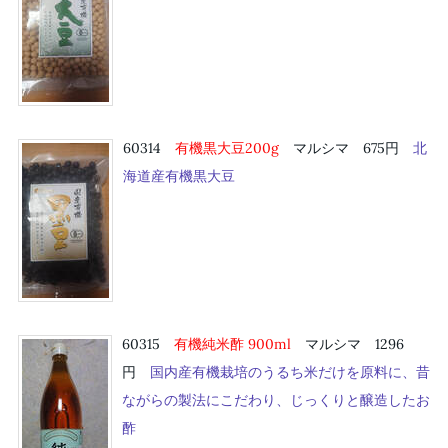
60314
有機黒大豆200g
マルシマ 675円
北
海道産有機黒大豆
60315
有機純米酢 900
ml
マルシマ 1296
円
国内産有機栽培のうるち米だけを原料に、昔
ながらの製法にこだわり、じっくりと醸造したお
酢