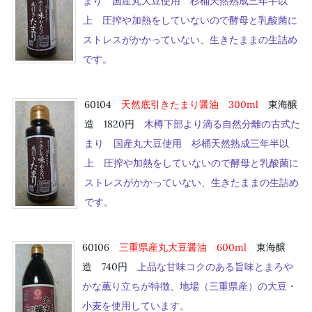
まり 国産丸大豆使用 杉桶天然熟成三年半以
上 圧搾や加熱をしていないので酵母と乳酸菌に
ストレスがかかっていない、生きたままの生詰め
です。
60104
天然底引きたまり醤油 30
0ml
東海醸
造 1820円
木樽下部より滴る自然分離の古式た
まり 国産丸大豆使用 杉桶天然熟成三年半以
上 圧搾や加熱をしていないので酵母と乳酸菌に
ストレスがかかっていない、生きたままの生詰め
です。
60106
三重県産丸大豆醤油 60
0ml
東海醸
造 740円
上品な甘味コクのある旨味とまろや
かな薫り立ちが特徴、地場（三重県産）の大豆・
小麦を使用しています。