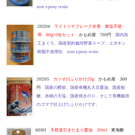
non epoxy resin
20204
ライトツナフレーク
水煮 食塩不使
用
80g×3缶セット
かもめ屋 750円
国内加
工まぐろ、国産契約栽培野菜スープ、エポキシ
樹脂不使用缶 non epoxy resin
20205
カツオのふりかけ
25g
かもめ屋 360
円
国産の鰹節、国産有機丸大豆醤油、国産粗
糖、赤穂の天塩、国産焼きのり、そして有機栽培
のゴマで仕上げたふりかけです。
60101
天然底引きたまり醤油 3
0ml
東海醸