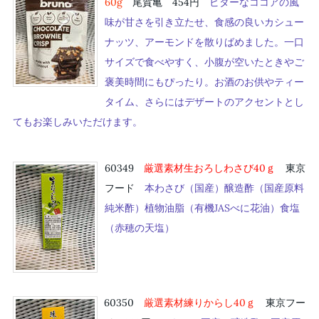
60g
尾賀亀 454円
ビターなココアの風
味が甘さを引き立たせ、食感の良いカシュー
ナッツ、アーモンドを散りばめました。一口
サイズで食べやすく、小腹が空いたときやご
褒美時間にもぴったり。お酒のお供やティー
タイム、さらにはデザートのアクセントとし
てもお楽しみいただけます。
60349
厳選素材生おろしわさび40ｇ
東京
フード
本わさび（国産）醸造酢（国産原料
純米酢）植物油脂（有機JASべに花油）食塩
（赤穂の天塩）
60350
厳選素材練りからし40ｇ
東京フー