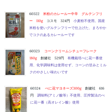
60322
米粉のカレールー中辛 グルテンフリ
ー 11
0
g
コスモ 324円
小麦粉不使用。国産
米粉を使いグルテンフリーで仕上げた、まろやか
でコクのあるカレールーです
60323
コーンクリームシチューフレーク
18
0
g
創健社 529円
有機栽培べに花一番使
用、化学調味料は使用せず、コーンの甘みとミル
クのやさしい味わいです
60324
べに花マヨネーズ30
0
g
創健社 616
円
調味料(アミノ酸等）不使用、圧搾製法のべ
に花一番（高オレイン酸）使用