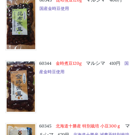
国産金時豆使用
マルシマ
60344
金時煮豆120g
410円
国
産金時豆使用
マ
60345
北海道十勝産 特別栽培 小豆300ｇ
ルシマ
670円
北海道十勝産 減農薬特別栽培