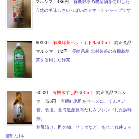
マルシマ 486円
有機栽培の農産物を使用した
自然の美味しさいっぱいのトマトケチャップです
60320
有機緑茶ペットボトル500ml
純正食品
マルシマ 172円
長崎県産 北村製茶の有機栽培
茶を使用した緑茶
60321
有機米すし酢300ml
純正食品マルシ
マ 756円
有機純米酢をベースに、てんさい
糖、食塩、北海道産昆布だしをブレンドした調味
酢。
甘酢漬け、酢の物、サラダなど、あれこれ使える
便利な1本