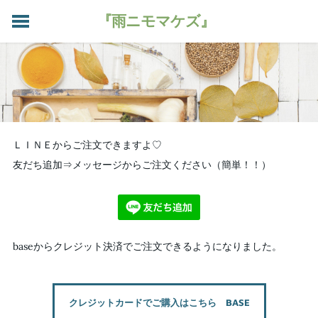
『雨ニモマケズ』
HOME
今週のお野菜
加工品
ご注文
宅配のご案内
ＬＩＮＥからご注文できますよ♡
農家さんたち
友だち追加⇒メッセージからご注文ください（簡単！！）
畑のブログ
baseからクレジット決済でご注文できるようになりました。
クレジットカードでご購入はこちら BASE