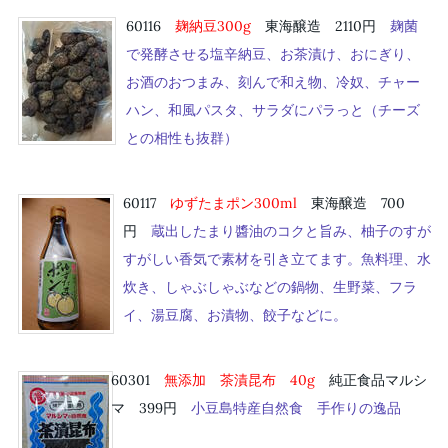
60116
麹納豆300g
東海醸造 2110円
麹菌
で発酵させる塩辛納豆、お茶漬け、おにぎり、
お酒のおつまみ、刻んで和え物、冷奴、チャー
ハン、和風パスタ、サラダにパラっと（チーズ
との相性も抜群）
60117
ゆずたまポン300ml
東海醸造 700
円
蔵出したまり醬油のコクと旨み、柚子のすが
すがしい香気で素材を引き立てます。魚料理、水
炊き、しゃぶしゃぶなどの鍋物、生野菜、フラ
イ、湯豆腐、お漬物、餃子などに。
60301
無添加 茶漬昆布
40
g
純正食品マルシ
マ 399円
小豆島特産自然食 手作りの逸品