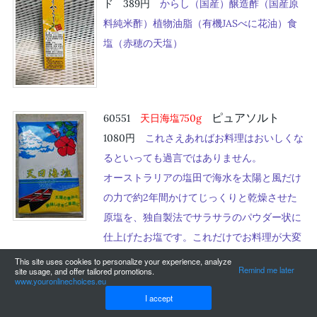
ド 389円
からし（国産）醸造酢（国産原
料純米酢）植物油脂（有機JASべに花油）食
塩（赤穂の天塩）
ピュアソルト
60551
天日海塩750g
1080円
これさえあればお料理はおいしくな
るといっても過言ではありません。
オーストラリアの塩田で海水を太陽と風だけ
の力で約2年間かけてじっくりと乾燥させた
原塩を、独自製法でサラサラのパウダー状に
仕上げたお塩です。これだけでお料理が大変
身するお塩！
This site uses cookies to personalize your experience, analyze
Remind me later
site usage, and offer tailored promotions.
www.youronlinechoices.eu
I accept
60601
米ぬか発酵 浅漬けの素 500ml