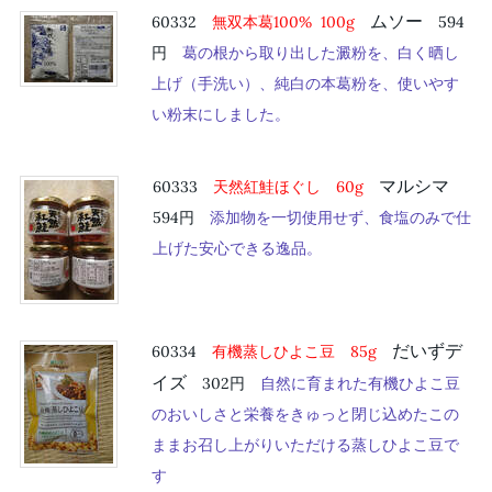
ムソー
60332
無双本葛100% 100g
594
円
葛の根から取り出した澱粉を、白く晒し
上げ（手洗い）、純白の本葛粉を、使いやす
い粉末にしました。
マルシマ
60333
天然紅鮭ほぐし 60g
594円
添加物を一切使用せず、食塩のみで仕
上げた安心できる逸品。
だいずデ
60334
有機蒸しひよこ豆 85g
イズ
302円
自然に育まれた有機ひよこ豆
のおいしさと栄養をきゅっと閉じ込めたこの
ままお召し上がりいただける蒸しひよこ豆で
す