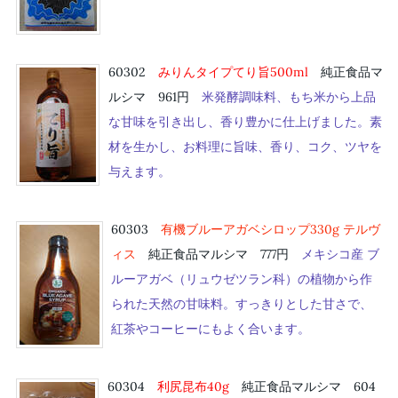
60302
みりんタイプてり旨500ml
純正食品マ
ルシマ 961円
米発酵調味料、もち米から上品
な甘味を引き出し、香り豊かに仕上げました。素
材を生かし、お料理に旨味、香り、コク、ツヤを
与えます。
60303
有機ブルーアガベシロップ330g テルヴ
ィス
純正食品マルシマ 777円
メキシコ産 ブ
ルーアガベ（リュウゼツラン科）の植物から作
られた天然の甘味料。すっきりとした甘さで、
紅茶やコーヒーにもよく合います。
60304
利尻昆布40g
純正食品マルシマ 604