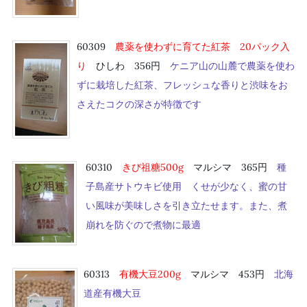
60309
農薬を使わずに育てた紅茶 20パック入
り
ひしわ 356円
ケニア山の山麓で農薬を使わ
ずに栽培した紅茶、フレッシュな香りと渋味をお
さえたコクの深さが特徴です
60310
きび祖糖500g
マルシマ 365円
種
子島産サトウキビ使用 くせが少なく、蜜の甘
い風味が美味しさを引き立たせます。また、煮
崩れを防ぐので煮物に最適
60313
有機大豆200g
マルシマ 453円
北海
道産有機大豆