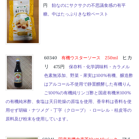
円
飴なのにサクサクの不思議食感の有平
糖。中はたっぷりきな粉ペースト
ヒカ
60340
有機ウスターソース 250ml
リ
475円
保存料・化学調味料・カラメル
色素無添加、野菜・果実は100%有機、醸造酢
はアルコール不使用で静置醗酵した有機りん
ご100%の有機純リンゴ酢と国産有機米100%
の有機純米酢、食塩は天日乾燥の原塩を使用、香辛料は香料を使
用せず胡椒・ナツメグ・丁字（クローブ）・ローレル・桂皮等の
原料及び粉末を使用しています。
マル