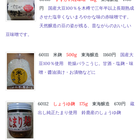
円
国産大豆100％を木樽で三年半以上長期熟成
させた塩辛くないまろやかな味の赤味噌です。
天然醸造の豆の姿が残る、昔ながらのおいしい
豆味噌です。
60111 米麹
50
0g
東海醸造 1160円
国産大
豆100％使用 乾燥バラこうじ。甘酒・塩麹・味
噌・醬油漬け・お漬物などに
60112
しょうゆ麹 175
g
東海醸造 670円
蔵
出し純正たまり使用 鈴鹿産のしょうゆ麹