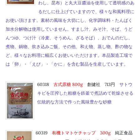
わし、昆布）と丸大豆醬油を使用して透明感のあ
るだしに仕上げていますので、様々な和風料理に
お使い頂けます。素材の風味を大切にし、化学調味料・たんぱく
加水分解物は使用していません。すまし汁、みそ汁、そば、うど
んつゆ、つけ汁（冷麦、そうめん、ざるそば）、おでんのだし、
煮物、鍋物、炊き込みご飯、その他、和え物、蒸し物、酢の物な
ど、様々なお料理に幅広くお使いいただけます。本品製造工場で
は「卵」・「えび」・「かに」を含む製品を生産しています。
60318
古式原糖 800g
創健社 713円
サトウ
キビを圧搾した粗糖を鉄釜で煮詰めて乾燥させる
伝統的な方法で作った風味豊かな砂糖
60319
有機トマトケチャップ 30
0
g
純正食品