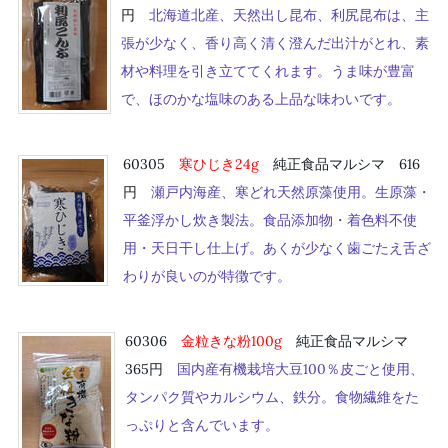
円
北海道北産、天然出し昆布、利尻昆布は、主
張が少なく、香り高く清く澄んだ出汁がとれ、素
材や料理を引き立ててくれます。うま味が豊富
で、ほのかな塩味のある上品な味わいです。
60305
寒ひじき24g
純正食品マルシマ 616
円
瀬戸内海産、寒どれ天然原藻使用。生原藻・
平釜浮かし炊き製法。食品添加物・着色料不使
用・天日干し仕上げ。あくが少なく歯ごたえ舌ざ
わりが良いのが特徴です。
60306
金粒きな粉100g
純正食品マルシマ
365円
国内産有機栽培大豆100％皮ごと使用、
タンパク質やカルシウム、鉄分。食物繊維をた
っぷりと含んでいます。