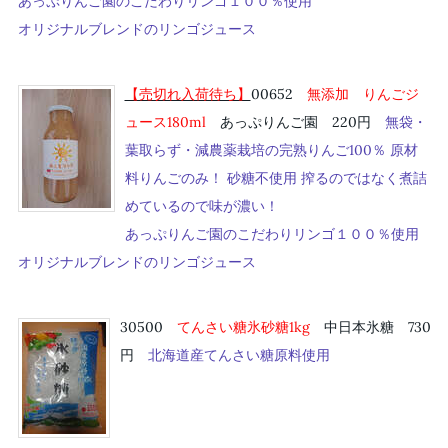
あっぷりんご園のこだわりリンゴ１００％使用
オリジナルブレンドのリンゴジュース
【売切れ入荷待ち】
00652
無添加 りんごジ
ュース180ml
あっぷりんご園 220円
無袋・
葉取らず・減農薬栽培の完熟りんご100％ 原材
料りんごのみ！ 砂糖不使用 搾るのではなく煮詰
めているので味が濃い！
あっぷりんご園のこだわりリンゴ１００％使用
オリジナルブレンドのリンゴジュース
30500
てんさい糖氷砂糖1kg
中日本氷糖 730
円
北海道産てんさい糖原料使用