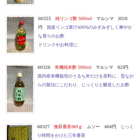
60325
純リンゴ酢 500
ml
マルシマ 1026
円
国産リンゴ果汁100%のみずみずしく爽やか
な香りのお酢
ドリンクやお料理に
60326
有機純米酢 500
ml
マルシマ 821円
国内産有機栽培のうるち米だけを原料に、昔なが
らの製法にこだわり、じっくりと醸造したお酢
60327
無双番茶180ｇ
ムソー 464円
じっく
り時間をかけた三年番茶