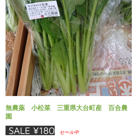
無農薬 小松菜 三重県大台町産 百合農
園
¥180
セール中