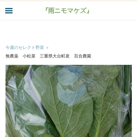
『雨ニモマケズ』
HOME
今週のお野菜
加工品
今週のセレクト野菜
>
ご注文
無農薬 小松菜 三重県大台町産 百合農園
宅配のご案内
農家さんたち
畑のブログ