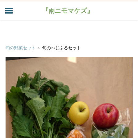
『雨ニモマケズ』
HOME
今週のお野菜
加工品
旬の野菜セット
>
旬のべじふるセット
ご注文
宅配のご案内
農家さんたち
畑のブログ