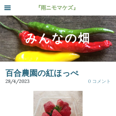
『雨ニモマケズ』
HOME
今週のお野菜
みんなの畑
加工品
ご注文
宅配のご案内
農家さんたち
畑のブログ
百合農園の紅ほっぺ
28/4/2023
0 コメント